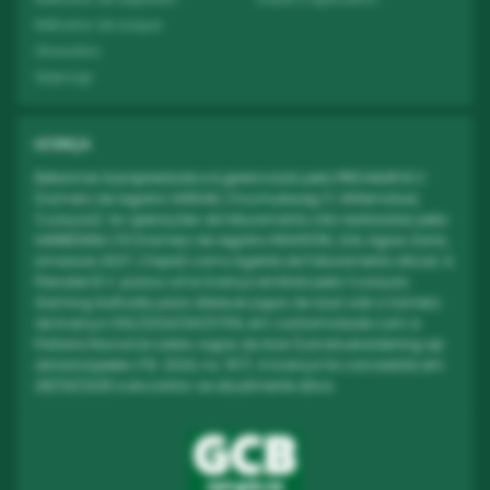
Métodos de saque
Glossário
Sitemap
LICENÇA
Betwinner é propriedade e é gerenciado pela PREVAILER B.V.
(número de registro 149548, Chuchubiweg 17, Willemstad,
Curaçao). As operações de faturamento são realizadas pela
HARBESINA LTD (número de registro HE405135, 22A, Agias Zonis,
Limassol, 3027, Chipre) como Agente de Faturamento oficial. A
Prevailer B.V. possui uma licença emitida pela Curaçao
Gaming Authority para oferecer jogos de azar sob o número
de licença OGL/2024/341/0759, em conformidade com a
Portaria Nacional sobre Jogos de Azar (Landsverordening op
de kansspelen, P.B. 2024, no. 157). A licença foi concedida em
28/03/2025 e encontra-se atualmente ativa.