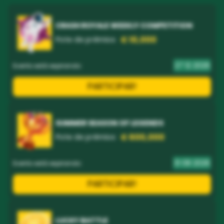
CRASH ROYALE WEEKLY COMPETITION
€ 10,000
Pote de prêmios
27
12
2026
Evento está expirando:
PARTICIPAR!
SUMMER SEASON OF LEGENDS
€ 600,000
Pote de prêmios
31
08
2026
Evento está expirando:
PARTICIPAR!
LUCKY BATTLE