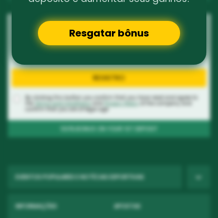
REGISTRO
Resgatar bônus
REGISTRO
By clicking this button you confirm that you have read and agree to
the
Terms and Conditions
and
Privacy Policy
of the company and
confirm that you are of legal age
100% BONUS ON YOUR 1ST DEPOSIT
EVENTOS POPULARES E NOTÍCIAS ESPORTIVAS
INFORMAÇÕES
APOSTAS