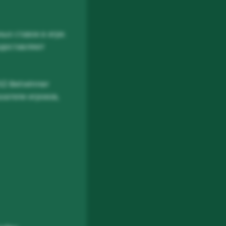
х ставок в игре.
едоставляют
S2 Betwinner
затели игроков,