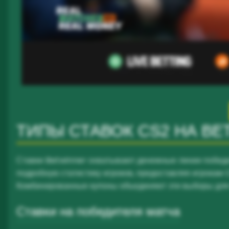
ТИПЫ СТАВОК CS2 НА BE
Ставки Betwinner охватывают денежные линии победите
подробную статистику игроков, предоставляя игрокам 
Комбинированные купоны объединяют эти выборы для
Ставки на победителя матча