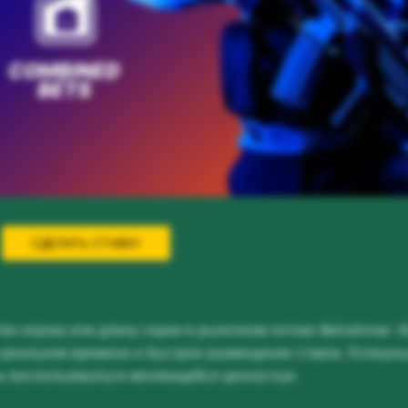
СДЕЛАТЬ СТАВКУ
тво игрока или длину серии в рыночном потоке Betwinner.
 реальном времени и быстрое размещение ставок. Успешны
обы воспользоваться меняющейся ценностью.