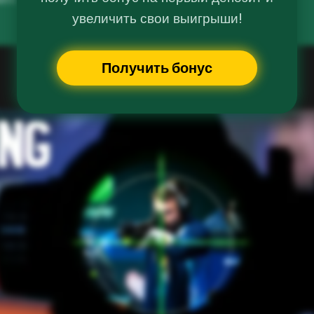
увеличить свои выигрыши!
Получить бонус