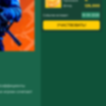
Призовой
125,000
фонд
19
09
2026
Событие истекает:
УЧАСТВОВАТЬ!
 Коэффициенты
е игроки сочетают