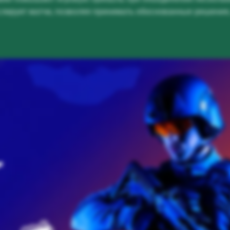
лирует матчи, позволяя принимать обоснованные решения,