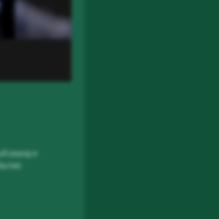
ый раунд и
бытия.