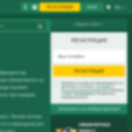
RU
РЕГИСТРАЦИЯ
ВХОД
Свернуть блок
РЕГИСТРАЦИЯ
РЕГИСТРАЦИЯ
ффициентов.
ынки обновляются за
Нажимая эту кнопку, вы подтверждаете, что
представляют
прочитали и согласны с
Условиями
и
Политикой Конфиденциальности
компании,
роль при каждом
а также подтверждаете, что достигли
совершеннолетия.
100% БОНУС НА ПЕРВЫЙ ДЕПОЗИТ
нут. Легкие потоки
сти и периодических
CRASH ROYALE
х карт.
WEEKLY