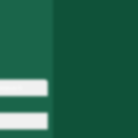
ыигрыш %