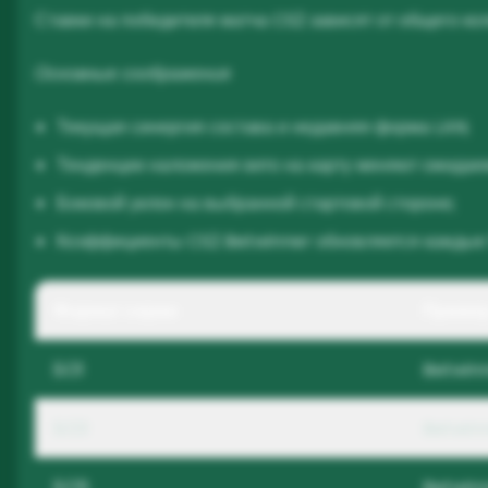
Ставки на победителя матча CS2 зависят от общего ко
Основные соображения
Текущая синергия состава и недавняя форма LAN;
Тенденции наложения вето на карту меняют ожидае
Боковой уклон на выбранной стартовой стороне;
Коэффициенты CS2 Betwinner обновляется каждые 5
Формат серии
Пример
БО1
Betwinn
БО3
Betwinn
БО5
Betwinn