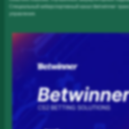
Специальный киберспортивный канал Betwinner транс
управления.