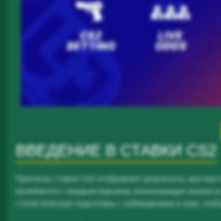
ВВЕДЕНИЕ В СТАВКИ CS2
Прогнозы ставок CS2 отображают результаты, мастерс
колеблются с каждым взрывом, вознаграждая анализ в
статистическую подготовку с наблюдением в игре, чт