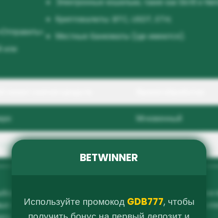
Электронные кошельки, такие как Skrill и Net
Криптовалюты: BTC, USDT, ETH;
«Отправить».
Местные банкоматы (где имеются).
й или
й лимит снятия средств
Время обработки
вро
Мгновенный
евро
До 24 часов
BETWINNER
боры в купон, введите ставку и подтвердите. Билет ставки
Используйте промокод
GDB777
, чтобы
ые мероприятия. Чтобы изучить смежные вертикали, посет
получить бонус на первый депозит и
ата.