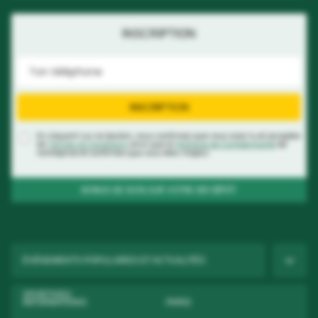
INSCRIPTION
INSCRIPTION
En cliquant sur ce bouton, vous confirmez que vous avez lu et acceptez
les
Termes et Conditions
ainsi que la
Politique de Confidentialité
de
l’entreprise et confirmez que vous êtes majeur.
BONUS DE 100% SUR VOTRE 1ER DÉPÔT
ÉVÉNEMENTS POPULAIRES ET ACTUALITÉS
SPORTIVES
INFORMATIONS
PARIS