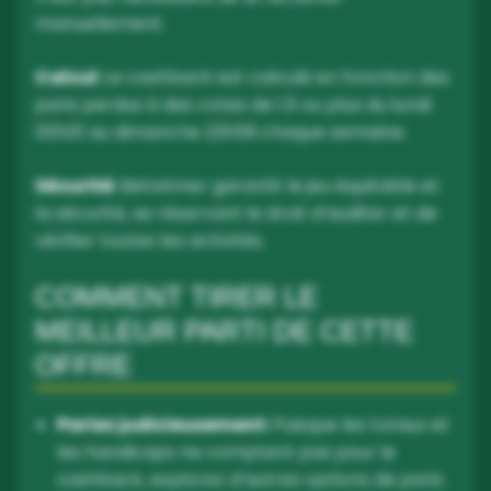
manuellement.
Calcul:
Le cashback est calculé en fonction des
paris perdus à des cotes de 1,5 ou plus du lundi
00h01 au dimanche 23h59 chaque semaine.
Sécurité:
Betwinner garantit le jeu équitable et
la sécurité, se réservant le droit d’auditer et de
vérifier toutes les activités.
COMMENT TIRER LE
MEILLEUR PARTI DE CETTE
OFFRE
Pariez judicieusement:
Puisque les totaux et
les handicaps ne comptent pas pour le
cashback, explorez d’autres options de paris.