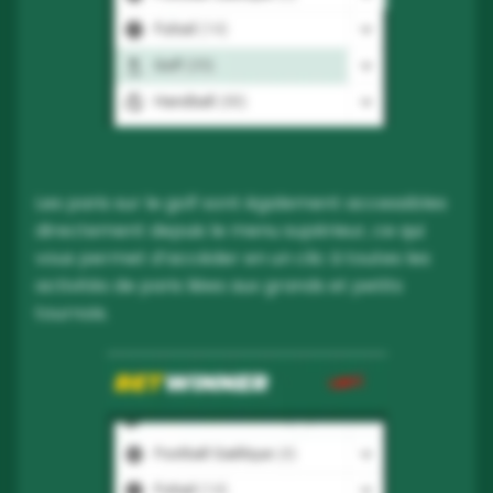
Les paris sur le golf sont également accessibles
directement depuis le menu supérieur, ce qui
vous permet d’accéder en un clic à toutes les
activités de paris liées aux grands et petits
tournois.