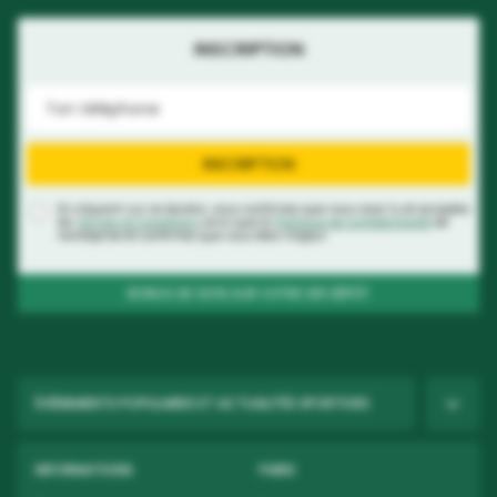
INSCRIPTION
INSCRIPTION
En cliquant sur ce bouton, vous confirmez que vous avez lu et acceptez
les
Termes et Conditions
ainsi que la
Politique de Confidentialité
de
l’entreprise et confirmez que vous êtes majeur.
BONUS DE 100% SUR VOTRE 1ER DÉPÔT
ÉVÉNEMENTS POPULAIRES ET ACTUALITÉS SPORTIVES
INFORMATIONS
PARIS