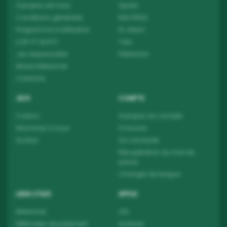
À propos de nous
Sports
Conditions générales
MULTIPLEX
Programme d’affiliation
En direct
LCB-FT et KYC
Toto
Jeu responsable
Prédiction
Miroirs Betwinner
Contacts
JEUX
COMPTE
Casino
À propos du compte
Machines à sous
S’inscrire
Aviator
Se connecter
Récupération du mot de
passe
Changer de langue
LIENS UTILES
APPLIS
Betwinner
iOS
Méthodes de paiement
Android