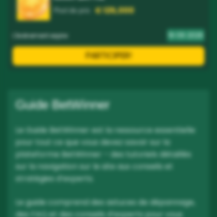
€ 125,000
Pool de prix
19
09
2026
L'événement expire:
PARTICIPER!
Guide BetWinner
Le Guide BetWinner est la ressource essentielle
pour tout ce que vous devez savoir sur la
plateforme BetWinner – des tutoriels détaillés
sur la navigation sur le site aux conseils et
stratégies d’experts.
Le guide comprend des astuces de dépannage,
des FAQ et des conseils d’experts pour vous