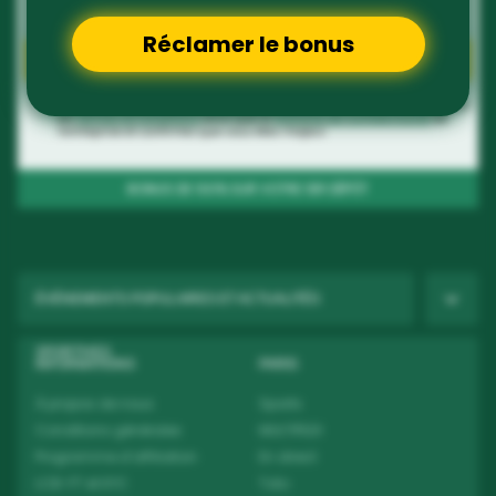
Réclamer le bonus
INSCRIPTION
En cliquant sur ce bouton, vous confirmez que vous avez lu et acceptez
les
Termes et Conditions
ainsi que la
Politique de Confidentialité
de
l’entreprise et confirmez que vous êtes majeur.
BONUS DE 100% SUR VOTRE 1ER DÉPÔT
ÉVÉNEMENTS POPULAIRES ET ACTUALITÉS
SPORTIVES
INFORMATIONS
PARIS
À propos de nous
Sports
Conditions générales
MULTIPLEX
Programme d’affiliation
En direct
LCB-FT et KYC
Toto