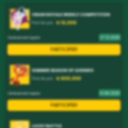
CRASH ROYALE WEEKLY COMPETITION
€ 10,000
Pool de prix
27
12
2026
L'événement expire:
PARTICIPER!
SUMMER SEASON OF LEGENDS
€ 600,000
Pool de prix
31
08
2026
L'événement expire:
PARTICIPER!
LUCKY BATTLE