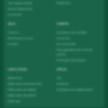
Jeu responsable
Prédiction
Miroirs Betwinner
Contacts
JEUX
COMPTE
Casino
À propos du compte
Machines à sous
S’inscrire
Aviator
Se connecter
Récupération du mot de
passe
Changer de langue
LIENS UTILES
APPLIS
Betwinner
iOS
Méthodes de paiement
Android
Méthodes de dépôt
À propos de l’application
Méthodes de retrait
Sitemap