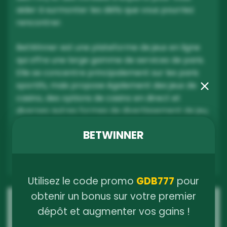
aider à surmonter les défis que vous pourriez
rencontrer.
BetWinner est une plateforme de jeux en ligne
qui offre une large gamme de services de paris.
Elle se concentre principalement sur les paris
sportifs, mais propose également des jeux de
casino, des options de casino en direct et
diverses autres formes de divertissement de jeu.
BetWinner opère sous une licence de jeu de
BETWINNER
Curaçao.
Lire la suite
Utilisez le code promo
GDB777
pour
obtenir un bonus sur votre premier
INSCRIPTION
dépôt et augmenter vos gains !