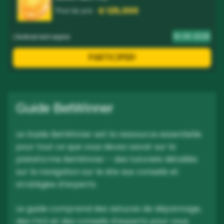
€ 125,000
Pool de prix
19
09
2026
L'événement expire:
PARTICIPER!
Guide BetWinner
Le Guide BetWinner est la ressource essentielle
pour tout ce que vous devez savoir sur la
plateforme BetWinner – des tutoriels détaillés
sur la navigation sur le site aux conseils et
stratégies d’experts.
Le guide comprend des astuces de dépannage,
des FAQ et des conseils d’experts pour vous