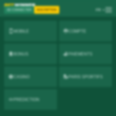
FR
SE CONNECTER
INSCRIPTION
MOBILE
COMPTE
BONUS
PAIEMENTS
CASINO
PARIS SPORTIFS
PREDICTION