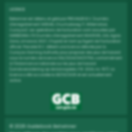
LICENCE
Betwinner est détenu et géré par PREVAILER B.V. (numéro
d'enregistrement 149548, Chuchubiweg 17, Willemstad,
Curaçao). Les opérations de facturation sont assurées par
HARBESINA LTD (numéro d'enregistrement HE405135, 22A, Agias
Zonis, Limassol, 3027, Chypre) en tant qu'Agent de Facturation
officiel. Prevailer B.V. détient une licence délivrée par la
Curaçao Gaming Authority pour proposer des jeux de hasard
sous le numéro de licence OGL/2024/341/0759, conformément
à l'Ordonnance nationale sur les jeux de hasard
(Landsverordening op de kansspelen, P.B. 2024, no. 157). La
licence a été accordée le 28/03/2025 et est actuellement
active.
© 2026 Guidebook Betwinner