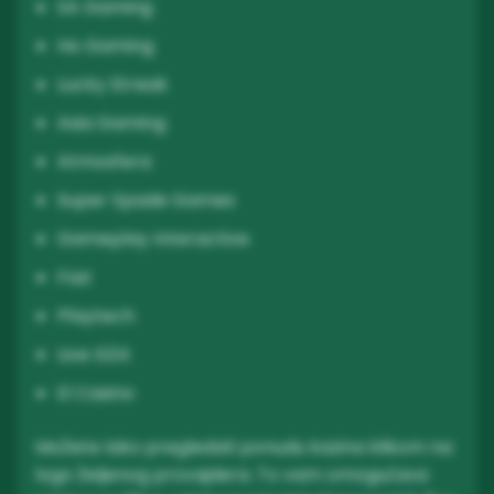
SA Gaming
Ho Gaming
Lucky Streak
Asia Gaming
Atmosfera
Super Spade Games
Gameplay Interactive
Fazi
Playtech
Live G24
El Casino
Možete lako pregledati ponudu kazina klikom na
logo željenog provajdera. To vam omogućava