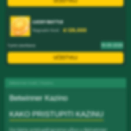
UČESTVUJ
LUCKY BATTLE
€ 125,000
Nagradni fond:
19
09
2026
Turnir završava:
UČESTVUJ
Betwinner Vodič
/
Kazino
Betwinner Kazino
KAKO PRISTUPITI KAZINU
Da biste pristupili igrama uživo u Betwinner