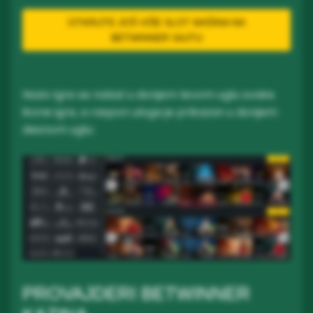
OTKRIJTE JOŠ VIŠE SLOT MAŠINA NA
BETWINNER SAJTU
Naziv igre se nalazi u donjem levom uglu svake
ikone igre, a raspon uloga je prikazan u donjem
desnom uglu:
PROVAJDERI BETWINNER