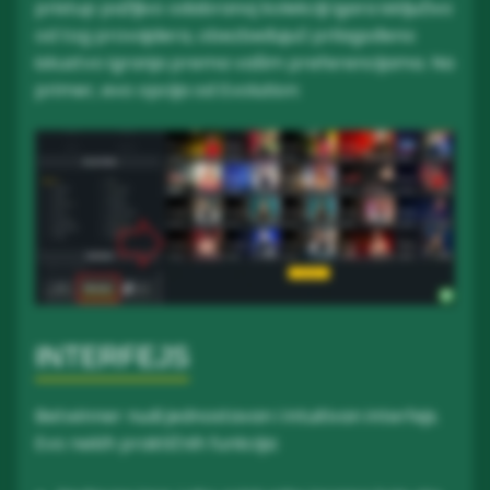
pristup pažljivo odabranoj kolekciji igara isključivo
od tog provajdera, obezbeđujući prilagođeno
iskustvo igranja prema vašim preferencijama. Na
primer, evo opcija od Evolution:
INTERFEJS
Betwinner nudi jednostavan i intuitivan interfejs.
Evo nekih praktičnih funkcija: