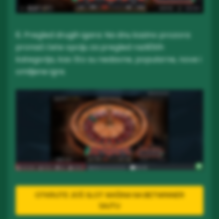
6. Pregled drugih igara: Na dnu kazino prozora
pronaći ćete opciju za pregled različitih
kategorija, kao što su nedavne, popularne, nove i
omiljene igre.
OTKRIJTE JOŠ SLOT MAŠINA NA BETWINNER
SAJTU