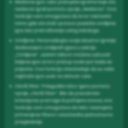
Nedavne igre: Lako pristupite igrama koje ste
nedavno igrali pomoću opcije „Nedavno“. Ova
funkcija vam omogućava da brzo nastavite
tamo gde ste stali i ponovo posetite omiljene
igre bez pretraživanja celog kataloga.
Omiljene: Personalizujte svoje iskustvo igranja
dodavanjem omiljenih igara u sekciju
„Omiljene“. Jednim klikom možete sačuvati
željene igre za brz pristup svaki put kada se
prijavite. Ova funkcija obezbeđuje da su vaše
najdraže igre uvek na dohvat ruke.
Obriši filter: Prilagodite izbor igara pomoću
opcije „Obriši filter“. Bilo da precizirate
kriterijume pretrage ili počinjete iznova, ova
funkcija vam omogućava da lako resetujete
primenjene filtere i obezbedite jednostavno
pregledanje.