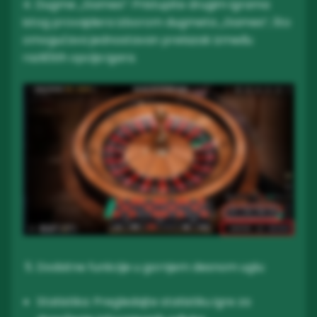
4. Dugme „Games“: Pristupite drugim igrama
istog provajdera izborom dugmeta „Games“, što
omogućava jednostavan prelazak između
različitih opcija igara.
Dodatne funkcije u gornjem desnom uglu:
Statistika: Pregledajte statistiku igre za