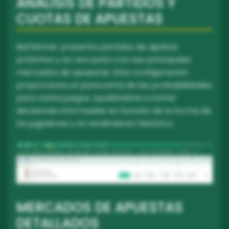
ANÁLISIS DE PARTIDOS Y
CUOTAS DE APUESTAS
BetWinner presenta partidos de ajedrez
próximos y en vivo junto con sus principales
mercados de apuestas. Esta configuración
proporciona un panorama de las probabilidades
para varios juegos, ayudándote a tomar
decisiones informadas en función de la forma de
los jugadores y el rendimiento histórico.
MERCADOS DE APUESTAS
DETALLADOS