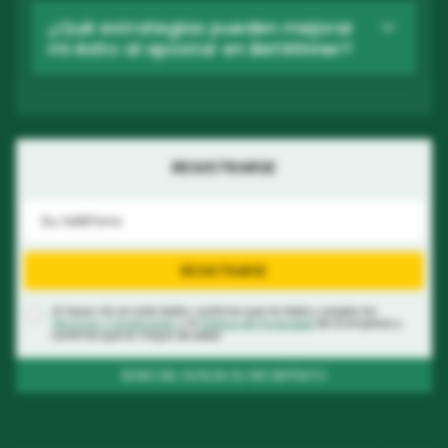
¿Qué estrategias pueden mejorar
mi éxito al apostar en BetWinner?
REGISTRARSE
REGISTRARSE
Al hacer clic en este botón, confirma que ha leído y acepta los
Términos y Condiciones
y la
Política de Privacidad
de la empresa y
confirma que es mayor de edad.
BONO DEL 100% EN SU 1ER DEPÓSITO