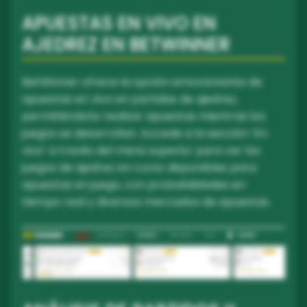
APUESTAS EN VIVO EN
AJEDREZ EN BETWINNER
BetWinner ofrece la opción emocionante de
apuestas en vivo en partidas de ajedrez,
permitiéndote realizar apuestas mientras los
juegos se desarrollan. Accede a la sección ‘En
vivo’ a través del menú superior para ver los
juegos de ajedrez en curso disponibles para
apuestas en juego, con probabilidades en
tiempo real y diversos mercados de apuestas.