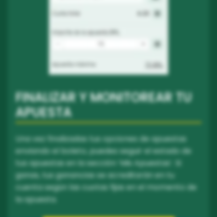
FINALIZAR Y MONITOREAR TU
APUESTA
Una vez finalizadas tus opciones de apuestas
enviando el boleto, puedes seguir el estado de
tus apuestas en la sección ‘Mis Apuestas’. Si
ganas, tus ganancias se acreditarán en tu
cuenta según las cuotas fijas en el momento de
la apuesta.