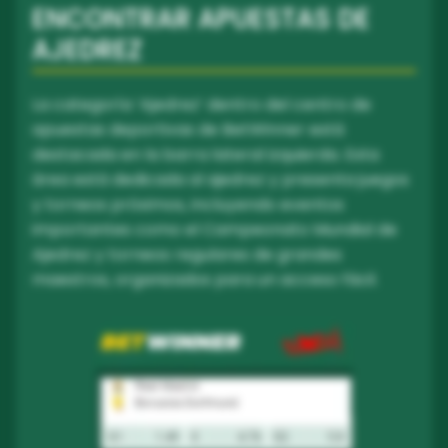
ENCONTRAR APUESTAS DE
AJEDREZ
La categoría ‘Ajedrez’ dentro del centro de
apuestas deportivas de BetWinner está
destacada en la barra lateral izquierda. Esta
área está dedicada al ajedrez y presenta juegos
y torneos próximos, incluyendo eventos
importantes como el Campeonato Mundial de
Ajedrez y torneos regulares de grandes
maestros, organizados para un acceso fácil.