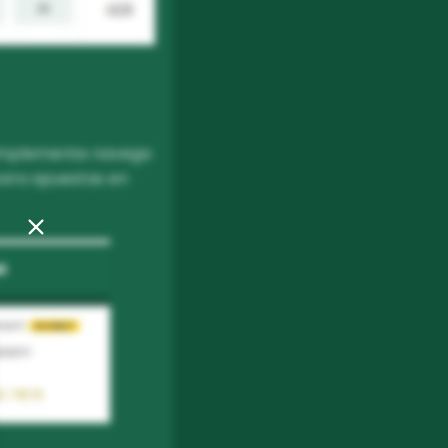
. Simplemente navega
 para apuestas en