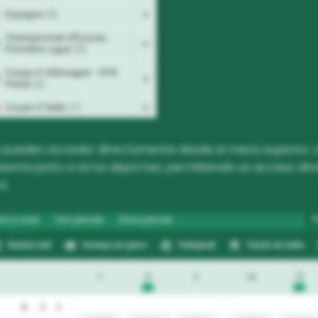
se pueden acceder directamente desde el menú superior, 
resenta junto a otros deportes, permitiendo un acceso dir
l.