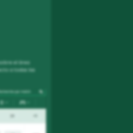
sobre el área
ecto a todas las