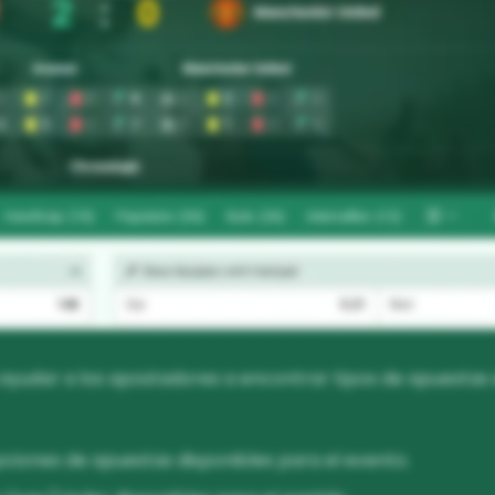
ayudar a los apostadores a encontrar tipos de apuestas 
opciones de apuestas disponibles para el evento.