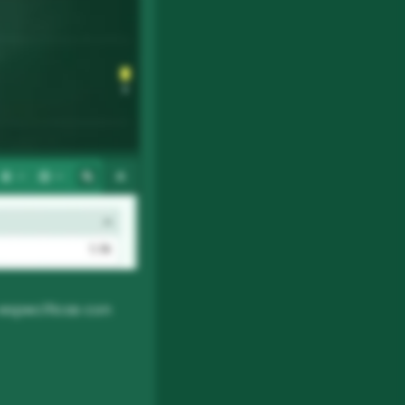
específicas con