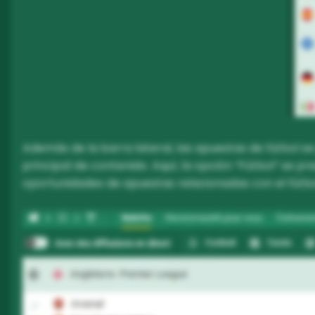
Además de la barra lateral, las apuestas de fútbol 
principal de contenido. Aquí, la opción “Fútbol” se p
oportunidades de apuestas relacionadas con el fútbo