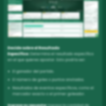
Decide sobre el Resultado
Específico:
Determina el resultado específico
en el que quieres apostar. Esto podría ser:
El ganador del partido.
El número de goles o puntos anotados.
Resultados de eventos específicos, como el
marcador exacto o el primer goleador.
Ingrese su apuesta:
Ingresa la cantidad de