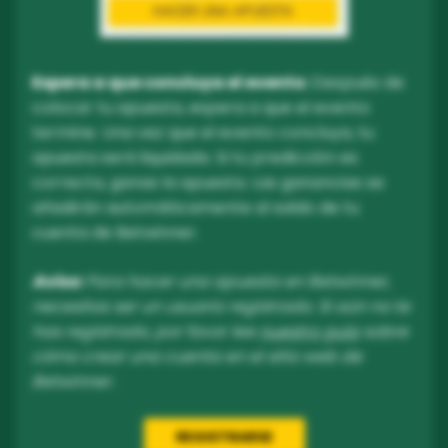
Espera a que concluya el evento:
Después de
colocar tu apuesta, espera a que el evento
termine. Una vez que el evento concluya, tu
apuesta será liquidada. Si tu predicción es
correcta, ganas la apuesta. Las ganancias se
añadirán automáticamente al saldo de tu
cuenta de Betwinner.
Aviso:
Para hacer una apuesta en Betwinner,
necesitas ser un usuario registrado. Si aún no te
has registrado, por favor lee
nuestro guía
sobre
cómo crear una cuenta en el sitio web de
Betwinner.
REGISTRARSE