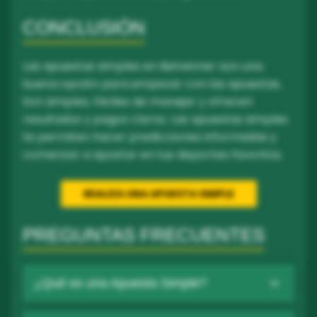
CONCLUSIÓN
Las apuestas simples en Betwinner son una
buena opción para empezar con las apuestas.
Son simples, fáciles de manejar y ofrecen
resultados y pagos claros. Las apuestas simples
te permiten hacer predicciones informadas y
comenzar a apostar en tus deportes favoritos.
REALIZA UNA APUESTA SIMPLE
PREGUNTAS FRECUENTES
¿Qué es una Apuesta Simple?