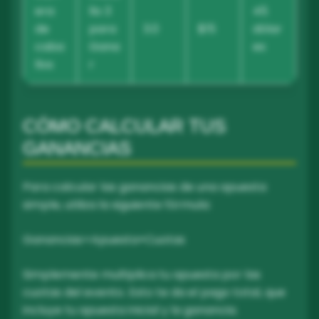
era
llo 3
45
de
para
3.0
$15
dólar
caba
Gana
es
llos
r
CÓMO CALCULAR TUS
GANANCIAS
Para calcular las ganancias de una apuesta
simple, utiliza la siguiente fórmula:
Ganancias=Apuesta×Cuotas
Simplemente multiplica tu apuesta por las
cuotas del evento. Esto te da el pago total, que
incluye tu apuesta inicial y la ganancia.