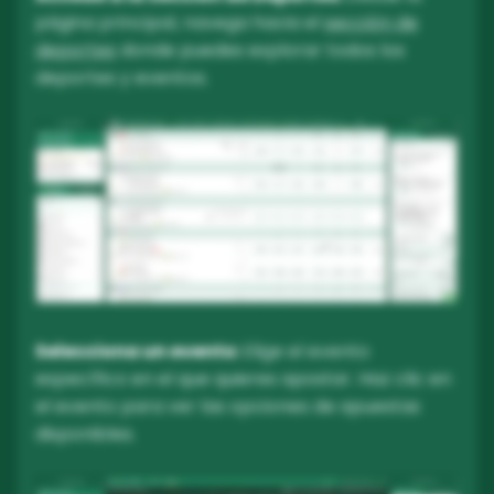
página principal, navega hacia el
sección de
deportes
donde puedes explorar todos los
deportes y eventos.
Selecciona un evento:
Elige el evento
específico en el que quieres apostar. Haz clic en
el evento para ver las opciones de apuestas
disponibles.