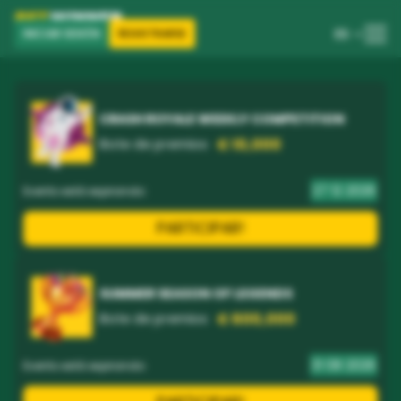
ES
INICIAR SESIÓN
REGISTRARSE
CRASH ROYALE WEEKLY COMPETITION
€ 10,000
Bote de premios
27
12
2026
Evento está expirando:
PARTICIPAR!
SUMMER SEASON OF LEGENDS
€ 600,000
Bote de premios
31
08
2026
Evento está expirando: