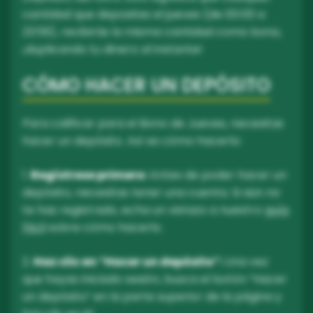
cantidad que deposites el jueves (de 00:00 a
23:59), recibirás la misma cantidad como bono,
¡duplicando tu dinero al instante!
CÓMO HACER UN DEPÓSITO
Para calificar para el Bono de Jueves, necesitas
hacer un depósito. Así es cómo hacerlo:
1.
Regístrese primero:
Antes de poder hacer un
depósito, necesitas tener una cuenta. Si aún no
te has registrado, echa un vistazo a nuestro
guía
fácil
sobre cómo hacerlo.
2.
Haz clic en “Hacer un depósito”:
Una vez
que hayas iniciado sesión, busca el botón “Hacer
un depósito” en la parte superior de la página y