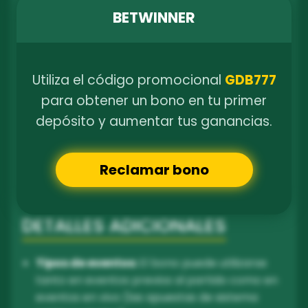
Cantidad Apostada:
Necesitas apostar tres
BETWINNER
veces el monto del bono en apuestas
acumuladas.
Límite de tiempo
Todas las apuestas deben
Utiliza el código promocional
GDB777
realizarse dentro de las 24 horas posteriores
a la recepción del bono; de lo contrario, este
para obtener un bono en tu primer
expirará.
depósito y aumentar tus ganancias.
Apuestas acumuladas:
Cada apuesta
acumulada debe incluir al menos tres
Reclamar bono
eventos, y tres de estos eventos deben tener
cuotas de 1.40 o más.
DETALLES ADICIONALES
Tipos de eventos:
El bono puede utilizarse
tanto en eventos previos al partido como en
eventos en vivo (las apuestas de sistema