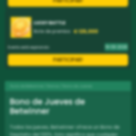
PARTICIPAR!
LUCKY BATTLE
€ 125,000
Bote de premios
19
09
2026
Evento está expirando:
PARTICIPAR!
Guía de Betwinner
/
Bonos
/
Bono de Jueves
Bono de Jueves de
Betwinner
Todos los jueves, Betwinner ofrece un Bono de
Depósito del 100%. Esto significa que cualquier