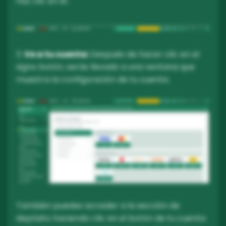
haz clic en él.
3.
Ve a tu cuenta:
Después de hacer clic en el
signo botón, serás llevado a una ventana que
muestra la configuración de tu cuenta.
También puedes acceder a la sección de
depósito haciendo clic en el botón de tu cuenta