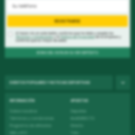
REGISTRARSE
Al hacer clic en este botón, confirma que ha leído y acepta los
Términos y Condiciones
y la
Política de Privacidad
de la empresa y
confirma que es mayor de edad.
BONO DEL 100% EN SU 1ER DEPÓSITO
EVENTOS POPULARES Y NOTICIAS DEPORTIVAS
INFORMACIÓN
APUESTAS
Sobre nosotros
Deportes
Términos y condiciones
MultiDIRECTO
Programa de afiliados
Directo
AML y KYC
Toto