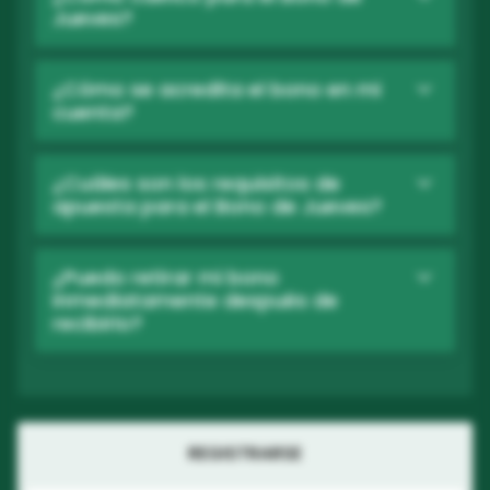
Jueves?
¿Cómo se acredita el bono en mi
cuenta?
¿Cuáles son los requisitos de
apuesta para el Bono de Jueves?
¿Puedo retirar mi bono
inmediatamente después de
recibirlo?
REGISTRARSE