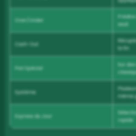
appliqu
Prédire
Over/Under
seuil
Récupér
Cash-Out
la fin
Sur des
Pari Spécial
classiq
Plusieu
Système
même g
Sélecti
Express du Jour
rapide