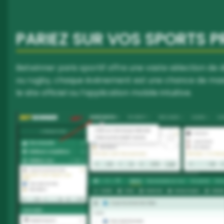
PARIEZ SUR VOS SPORTS P
Betwinner paris sportif offre une vaste sélection de di
ou rugby, chaque événement est une chance de maxim
le site officiel ou l’application mobile intuitive.