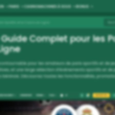
ON
PARIS
CASINO
MACHINES À SOUS
BONUS
is Sportifs et le Casino en Ligne
 Guide Complet pour les P
Ligne
ntournable pour les amateurs de paris sportifs et de je
tives, et une large sélection d’événements sportifs et de 
s béninois. Découvrez toutes les fonctionnalités, promoti