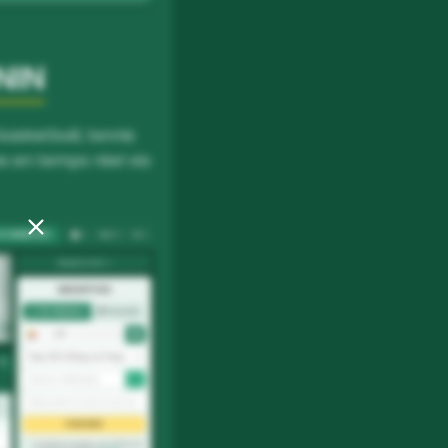
NIN
basketball, tennis
s en temps réel via