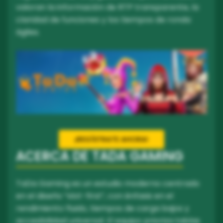
valoran la información de RTP transparente, la
claridad de funciones y los tiempos de ronda
ágiles.
¡REGÍSTRATE AHORA!
ACERCA DE TADA GAMING
TaDa Gaming es un estudio moderno centrado
en el diseño “slot-first”, con énfasis en el
rendimiento fluido, tiempos de carga bajos y
accesibilidad universal. El equipo prioriza tablas