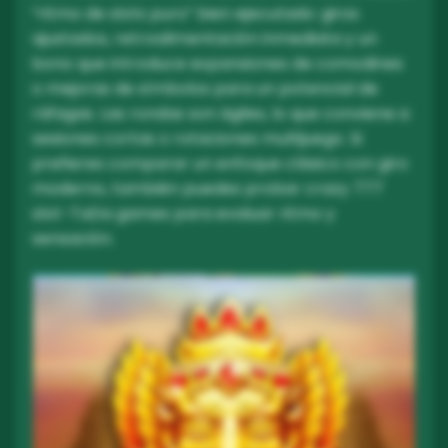
“ritmo de slots puro” bien ejecutado: giros
ajustados, retroalimentación inmediata y un
bono que introduce expansiones de comodines
o mejoras de símbolos para un potencial de
ráfagas. Las rondas son ágiles, lo que conviene a
sesiones cortas o rotaciones multijuego. Si
prefieres comparar un enfoque clásico con giro
moderno, también puedes probar crazy 777
slot-TaDa games para evaluar ritmo y
sensación.