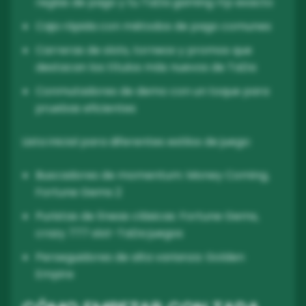
reglas de pago y tu TaDa gaming rtp exacto
Caja rápida con métodos de pago comunes
Carreras de slots, torneos y promos que
destacan los títulos más nuevos de TaDa
Conmutadores de demo con un toque para
pruebas eficientes
Lista inicial para diferentes estilos de juego:
Buscadores de momentum: Money Coming,
Fortune Gems 2
Puristas de líneas clásicas: Fortune Gems,
crazy 777 slot-TaDa juegos
Perseguidores de alta varianza: Golden
Empire