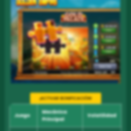
¡ACTIVAR BONIFICACIÓN!
Mecánica
G
Juego
Volatilidad
Principal
B