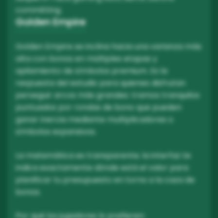
committing.
Golden Empire
Golden Empire se inclina hacia una varianza más
alta con bonos en múltiples etapas y
apilamiento de símbolos premium. Es la
respuesta del estudio para quienes disfrutan
perseguir arcos más grandes: tramos tranquilos
puntuados por rondas de bono que pueden
ganar inercia mediante multiplicadores o
símbolos expansivos.
La matemática es transparente; la interfaz te
indica exactamente dónde está el valor para
planificar tu presupuesto en torno a la caza de
bonos.
Por qué los jugadores lo prefieren: