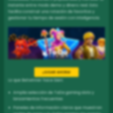
instante entre modo demo y dinero real. Esto
facilita construir una rotación de favoritos y
gestionar tu tiempo de sesión con inteligencia.
¡JUGAR AHORA!
Lo que Betwinner hace bien:
Amplia selección de TaDa gaming slots y
lanzamientos frecuentes
Paneles de información claros que muestran