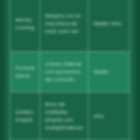
M
Respins con la
Money
ad
mecánica de
Media-Alta
Coming
re
hold-and-win
m
E
Líneas clásicas
Fortune
c
con aumentos
Media
Gems
m
de comodín
s
Bono de
P
Golden
múltiples
Alta
e
Empire
etapas con
mu
multiplicadores