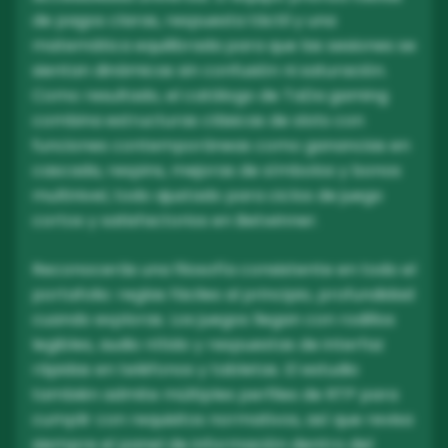
de pagos claras, respuesta táctil y una
matemática equilibrada para que las sesiones se
sientan dinámicas sin confusión ni saturación.
Como resultado, el catálogo de TaDa gaming
combina estructuras clásicas de slots con
funciones contemporáneas como ganancias en
cascada, respins, mejoras de símbolos y bonos
multinivel, todo ajustado para ciclos de juego
cortos y satisfactorios en Betwinner.
Reconocerás una filosofía consistente en todo el
portafolio: reglas fáciles al principio, profundidad
cuando exploras. Los juegos llegan con rodillos
legibles, audio nítido y respuestas de interfaz
rápidas en teléfonos y tabletas. El estudio
también admite múltiples perfiles de RTP para
cumplir con requisitos normativos, así que revisa
siempre el panel de información dentro del