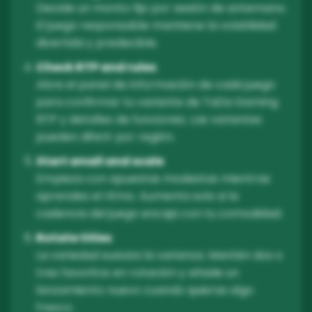
Decide un monto fijo por sesión de antemano.
El juego responsable mantiene la volatilidad
divertida y predecible.
Check RTP and rules
Abre el panel de información de cada juego
para confirmar tu variante de TaDa Gaming
RTP y detalles de funciones. Las variantes
pueden diferir por región.
Start small and scale
Empieza con apuestas modestas mientras
aprendes el ritmo. Aumenta solo si la
cadencia del juego encaja con tu comodidad.
Rotate titles
La variedad suaviza la varianza. Mantén dos o
tres favoritos en rotación y añade un
lanzamiento nuevo cuando quieras algo
fresco.