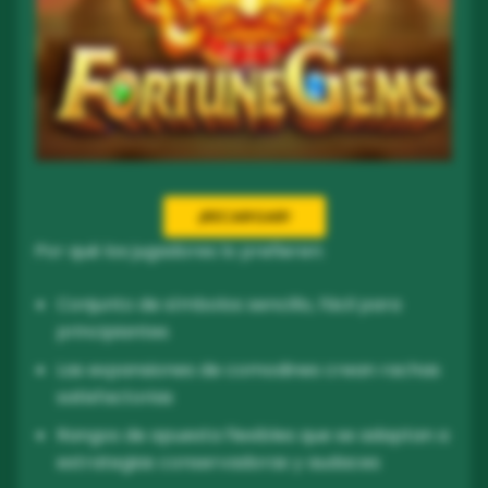
¡RECARGAR!
Por qué los jugadores lo prefieren:
Conjunto de símbolos sencillo, fácil para
principiantes
Las expansiones de comodines crean rachas
satisfactorias
Rangos de apuesta flexibles que se adaptan a
estrategias conservadoras y audaces