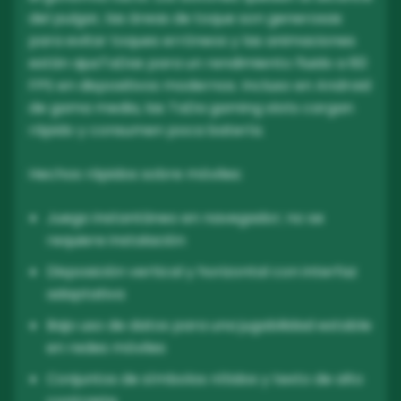
del pulgar, las áreas de toque son generosas
para evitar toques erróneos y las animaciones
están ajusTaDas para un rendimiento fluido a 60
FPS en dispositivos modernos. Incluso en Android
de gama media, las TaDa gaming slots cargan
rápido y consumen poca batería.
Hechos rápidos sobre móviles:
Juego instantáneo en navegador; no se
requiere instalación
Disposición vertical y horizontal con interfaz
adaptativa
Bajo uso de datos para una jugabilidad estable
en redes móviles
Conjuntos de símbolos nítidos y texto de alto