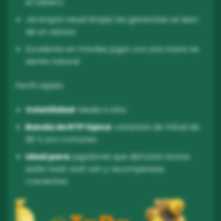
el tablero
Jerarquía visual limpia; las ganancias se leen
de un vistazo
Excelente en móviles; jugar con una mano se
siente natural
Perfil rápido:
Volatilidad
: Media a Alta
Banda de RTP típica
: variantes de mitad de
96 % son comunes
Ideal para
: jugadores que disfrutan bonos
estilo hold-and-win y recompensas
crecientes