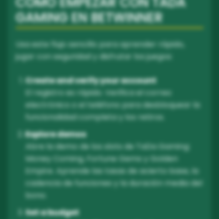
CÓMO EMPEZAR CON TADA
GAMING EN BETWINNER
Usa este flujo sencillo para aprender rápido,
jugar con seguridad y disfrutar los juegos:
Create and verify your account
El registro es rápido. Verifica el correo
electrónico o el teléfono para desbloquear la
funcionalidad completa y los retiros.
Explore demos
Abre la demo de los slots de TaDa Gaming:
Money Coming, Fortune Gems y Golden
Empire. Aprende las tasas de acierto base, la
cadencia de funciones y la duración media del
bono.
Set a budget