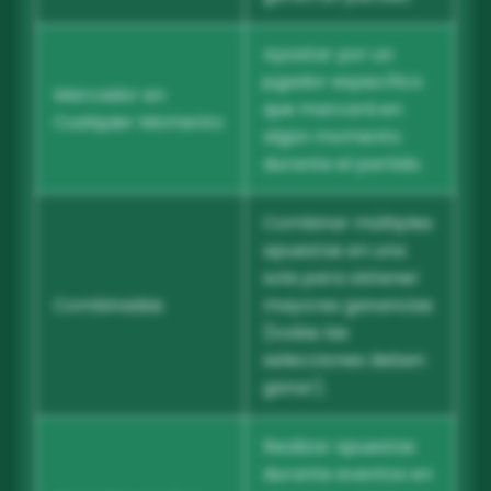
Apostar por un
jugador específico
Marcador en
que marcará en
Cualquier Momento
algún momento
durante el partido.
Combinar múltiples
apuestas en una
sola para obtener
Combinadas
mayores ganancias
(todas las
selecciones deben
ganar).
Realizar apuestas
durante eventos en