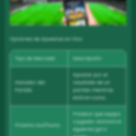
Opciones de Apuestas en Vivo:
Tipo de Mercado
Descripción
Apostar por el
Ganador del
resultado de un
Partido
partido mientras
está en curso.
Predecir qué equipo
o jugador anotará el
Próximo Gol/Punto
siguiente gol o