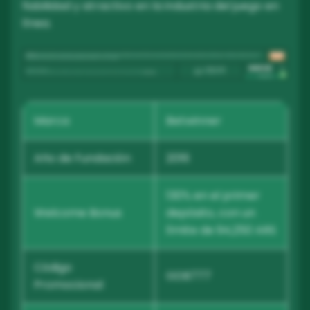
fiabilidad y atractivo en la industria del juego en
línea.
Marca
Betwinner
Año de Fundación
2016
130% en el primer
Welcome Bonus
depósito, con un
límite de 94,250 ARS
Código
GDB777
Promocional