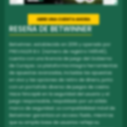
ABRE UNA CUENTA AHORA
RESEÑA DE BETWINNER
Betwinner, establecido en 2016 y operado por
PREVAILER B.V. (número de registro 149548),
cuenta con una licencia de juego del Gobierno
de Curaçao. La plataforma integra herramientas
de apuestas avanzadas, incluidas las apuestas
en vivo y las opciones de retiro de dinero, junto
con un portafolio diverso de juegos de casino.
Hace hincapié en la seguridad del usuario y el
juego responsable, respaldado por un sólido
marco de seguridad. La compatibilidad móvil de
Betwinner garantiza un acceso fluido, mientras
que su amplia base de usuarios refleja su