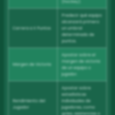
(hockey).
Predecir qué equipo
alcanzará primero
Carrera a X Puntos
un umbral
determinado de
puntos.
Apostar sobre el
margen de victoria
Margen de Victoria
de un equipo o
jugador.
Apostar sobre
estadísticas
Rendimiento del
individuales de
Jugador
jugadores, como
goles, asistencias o