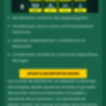
Rendimiento reciente del equipo/jugador.
Estadísticas cara a cara y enfrentamientos
históricos.
Lesiones, suspensiones o cambios en la
alineación.
Condiciones climáticas y factores específicos
del lugar.
APUESTA EN DEPORTES AHORA
Las cuotas de BetWinner se adaptan a diversas
estrategias, desde apuestas simples al ganador
del partido hasta combinadas complejas y
apuestas de proposición. Los apostadores
deben revisar las cuotas actuales directamente