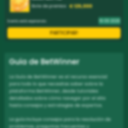
€ 125,000
Bote de premios
19
09
2026
Evento está expirando:
PARTICIPAR!
Guía de BetWinner
La Guía de BetWinner es el recurso esencial
para todo lo que necesitas saber sobre la
plataforma BetWinner, desde tutoriales
detallados sobre cómo navegar por el sitio
hasta consejos y estrategias de expertos.
La guía incluye consejos para la resolución de
problemas, preguntas frecuentes y