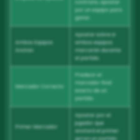
contrario, apostar
por un equipo para
ganar.
Apostar sobre si
Ambos Equipos
ambos equipos
Anotan
marcarán durante
el partido.
Predecir el
marcador final
Marcador Correcto
exacto de un
partido.
Apostar por el
jugador que
Primer Marcador
anotará el primer
gol en un partido.