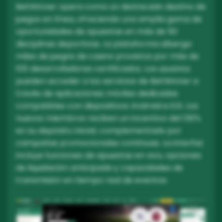
BetWinner opera como un destacado destino de
juegos en línea, ofreciendo una amplia gama de
oportunidades de apuestas en más de 50
disciplinas deportivas. La plataforma alberga
miles de juegos de casino provistos por más de
100 desarrolladores certificados. Los usuarios
pueden acceder a los servicios de BetWinner a
través de aplicaciones móviles dedicadas
compatibles con dispositivos Android e iOS. Los
nuevos miembros reciben un incentivo del 130%
en su depósito inicial, complementado por
campañas promocionales continuas. La interfaz
incluye funciones de apuestas en vivo, opciones
de liquidación anticipada y capacidades de
transmisión en tiempo real de eventos.