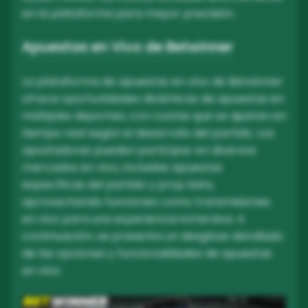
en la plataforma para mayor precisión.
Apuestas en Vivo de Betwinner
La plataforma de apuestas en vivo de Betwinner
ofrece oportunidades dinámicas de apuestas en
múltiples deportes, con cuotas que se ajustan en
tiempo real según el desarrollo del partido. Los
apostadores pueden participar en diversos
mercados en vivo, incluidas apuestas
específicas del partido y prop bets,
aprovechando funciones como transmisiones
en vivo para una experiencia inmersiva. A
continuación, se presenta un desglose detallado
de las opciones y funcionalidades de apuestas
en vivo: