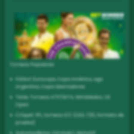
Torneos Populares:
Fútbol: Eurocopa, Copa América, Liga
Argentina, Copa Libertadores
Tenis: Torneos ATP/WTA, Wimbledon, US
Open
Críquet: IPL, torneos ICC (ODI, T20, formato de
prueba)
Automovilismo: Fórmula 1, MotoGP