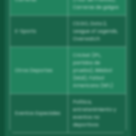
Carreras de galgos
CS:GO, Dota 2,
E-Sports
League of Legends,
Overwatch
Cricket (IPL,
partidos de
Otros Deportes
prueba), Béisbol
(MLB), Fútbol
Americano (NFL)
Política,
entretenimiento y
Eventos Especiales
eventos no
deportivos